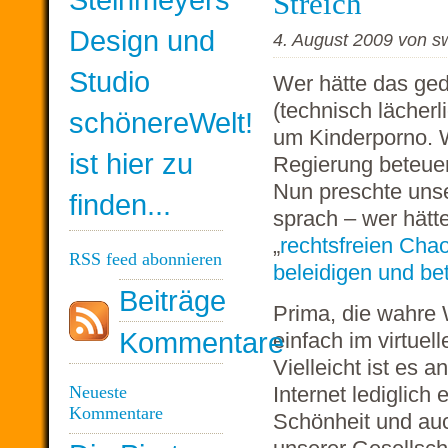
Streich
Design und
4. August 2009 von sw
Studio
Wer hätte das ged
(technisch lächerl
schönereWelt!
um Kinderporno. 
ist hier zu
Regierung beteuer
Nun preschte unse
finden...
sprach – wer hätt
„
rechtsfreien Ch
RSS feed abonnieren
beleidigen und be
Beiträge
Prima, die wahre 
Kommentare
einfach im virtue
Vielleicht ist es 
Internet lediglich 
Neueste
Kommentare
Schönheit und auc