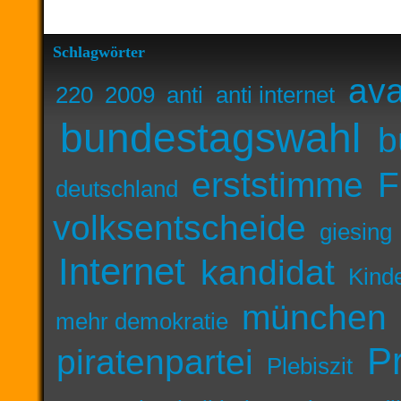
Schlagwörter
av
220
2009
anti
anti internet
bundestagswahl
b
erststimme
deutschland
volksentscheide
giesing
Internet
kandidat
Kind
münchen
mehr demokratie
P
piratenpartei
Plebiszit