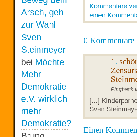
Kommentare ver
Arsch, geh
einen Kommenta
zur Wahl
Sven
0 Kommentare 
Steinmeyer
1
.
schö
bei
Möchte
Zensurs
Mehr
Stein
Demokratie
Pingback 
e.V. wirklich
[…] Kinderporno
Sven Steinme
mehr
Demokratie?
Einen Komment
Bruno