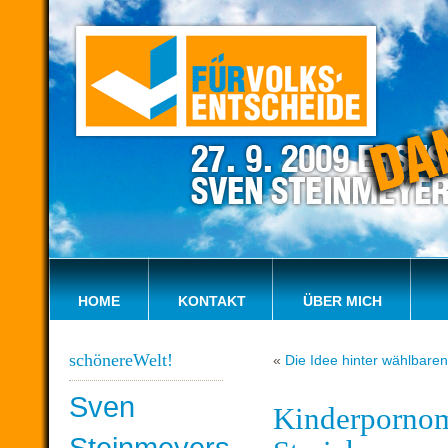
HOME
KONTAKT
ÜBER MICH
schönereWelt!
«
Die Idee hinter wählbare
Sven
Kinderpornomi
Steinmeyers