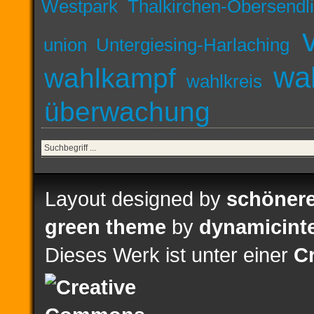
Westpark
Thalkirchen-Obersendli
union
Untergiesing-Harlaching
wa
wahlkampf
wahlkreis
überwachung
Layout designed by
schönere
green theme
by
dynamicint
Dieses Werk ist unter einer
C