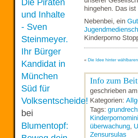
unserer Gesellscha
Die Piraten
hingehen. Das ist
und Inhalte
Nebenbei, ein
Gut
- Sven
Jugendmediensch
Kinderporno Stopp
Steinmeyer.
Ihr Bürger
«
Die Idee hinter wählbare
Kandidat in
München
Info zum Beit
Süd für
geschrieben am 
Volksentscheide!
Kategorien:
All
Tags:
grundrech
bei
Kinderpornomini
Blumentopf:
überwachung
,
U
Zensursulas
Beweg dein